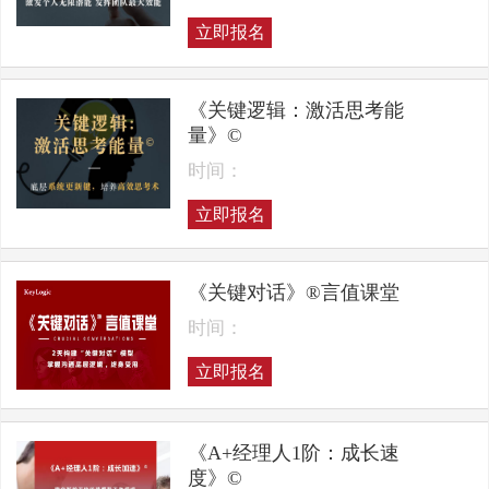
立即报名
《关键逻辑：激活思考能
量》©
时间：
立即报名
《关键对话》®言值课堂
时间：
立即报名
《A+经理人1阶：成长速
度》©