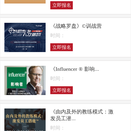
立即报名
《战略罗盘》©训战营
时间：
立即报名
《Influencer ® 影响...
时间：
立即报名
《由内及外的教练模式：激
发员工潜...
时间：