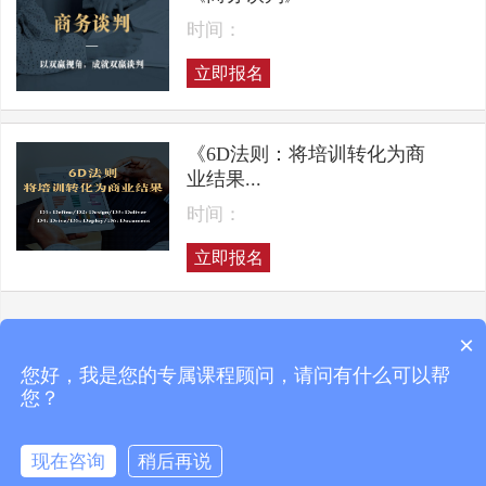
时间：
立即报名
《6D法则：将培训转化为商
业结果...
时间：
立即报名
×
上一页
下一页
您好，我是您的专属课程顾问，请问有什么可以帮
您？
现在咨询
稍后再说
Copyright © 2025 凯洛格咨询 ALL RIGHTS RESERVED
京ICP备