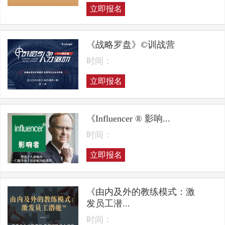
立即报名
《战略罗盘》©训战营
时间：
立即报名
《Influencer ® 影响...
时间：
立即报名
《由内及外的教练模式：激
发员工潜...
时间：