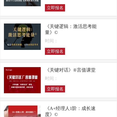
立即报名
《关键逻辑：激活思考能
量》©
时间：
立即报名
《关键对话》®言值课堂
时间：
立即报名
《A+经理人1阶：成长速
度》©