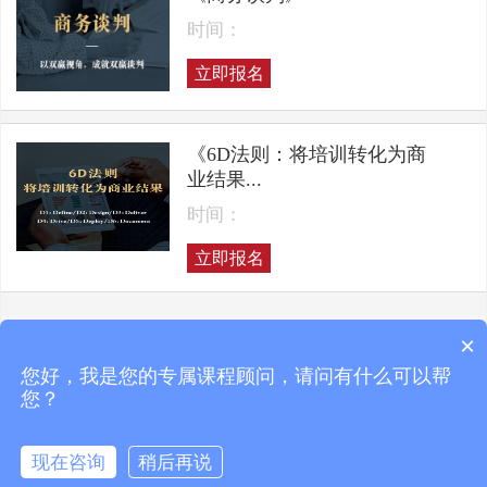
时间：
立即报名
《6D法则：将培训转化为商
业结果...
时间：
立即报名
×
上一页
下一页
您好，我是您的专属课程顾问，请问有什么可以帮
您？
现在咨询
稍后再说
Copyright © 2025 凯洛格咨询 ALL RIGHTS RESERVED
京ICP备