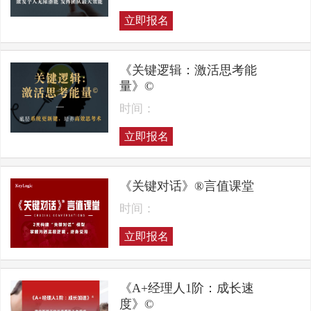
立即报名
《关键逻辑：激活思考能
量》©
时间：
立即报名
《关键对话》®言值课堂
时间：
立即报名
《A+经理人1阶：成长速
度》©