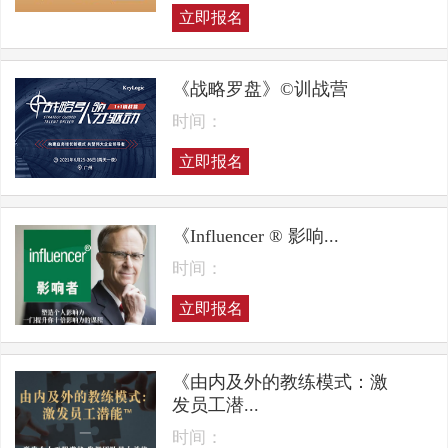
立即报名
《战略罗盘》©训战营
时间：
立即报名
《Influencer ® 影响...
时间：
立即报名
《由内及外的教练模式：激
发员工潜...
时间：