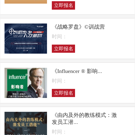
立即报名
《战略罗盘》©训战营
时间：
立即报名
《Influencer ® 影响...
时间：
立即报名
《由内及外的教练模式：激
发员工潜...
时间：