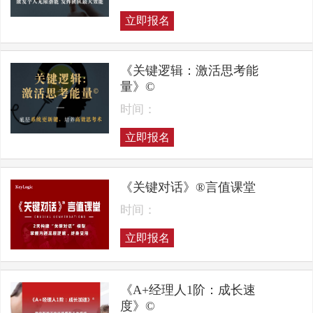
立即报名
《关键逻辑：激活思考能
量》©
时间：
立即报名
《关键对话》®言值课堂
时间：
立即报名
《A+经理人1阶：成长速
度》©