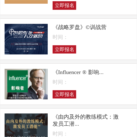
立即报名
《战略罗盘》©训战营
时间：
立即报名
《Influencer ® 影响...
时间：
立即报名
《由内及外的教练模式：激
发员工潜...
时间：