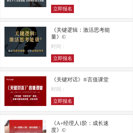
立即报名
《关键逻辑：激活思考能
量》©
时间：
立即报名
《关键对话》®言值课堂
时间：
立即报名
《A+经理人1阶：成长速
度》©