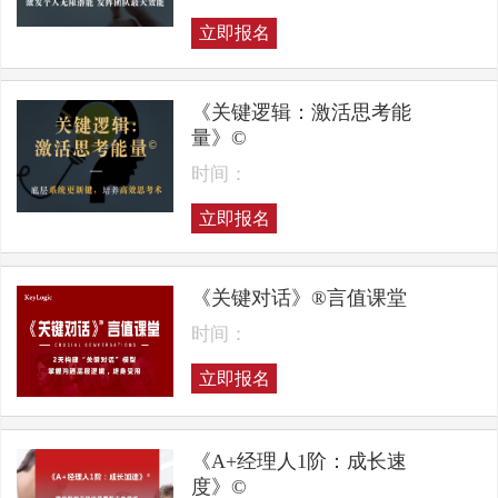
立即报名
《关键逻辑：激活思考能
量》©
时间：
立即报名
《关键对话》®言值课堂
时间：
立即报名
《A+经理人1阶：成长速
度》©