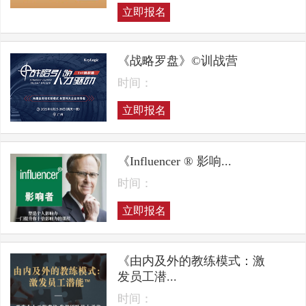
立即报名
《战略罗盘》©训战营
时间：
立即报名
《Influencer ® 影响...
时间：
立即报名
《由内及外的教练模式：激
发员工潜...
时间：