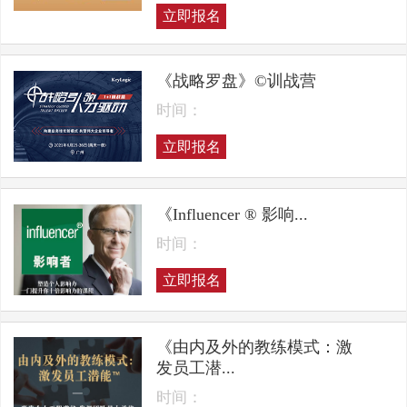
立即报名
《战略罗盘》©训战营
时间：
立即报名
《Influencer ® 影响...
时间：
立即报名
《由内及外的教练模式：激
发员工潜...
时间：