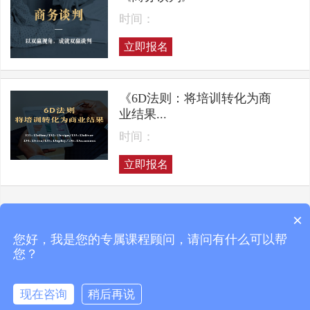
时间：
立即报名
《6D法则：将培训转化为商
业结果...
时间：
立即报名
×
上一页
下一页
您好，我是您的专属课程顾问，请问有什么可以帮
您？
现在咨询
稍后再说
Copyright © 2025 凯洛格咨询 ALL RIGHTS RESERVED
京ICP备