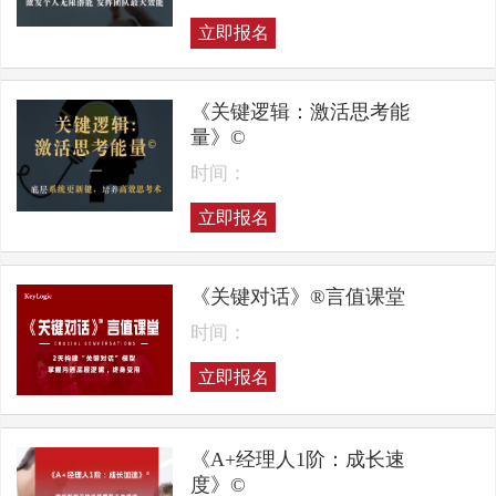
立即报名
《关键逻辑：激活思考能
量》©
时间：
立即报名
《关键对话》®言值课堂
时间：
立即报名
《A+经理人1阶：成长速
度》©