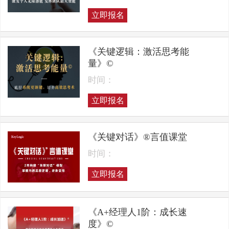
立即报名
《关键逻辑：激活思考能
量》©
时间：
立即报名
《关键对话》®言值课堂
时间：
立即报名
《A+经理人1阶：成长速
度》©