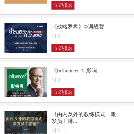
立即报名
《战略罗盘》©训战营
时间：
立即报名
《Influencer ® 影响...
时间：
立即报名
《由内及外的教练模式：激
发员工潜...
时间：