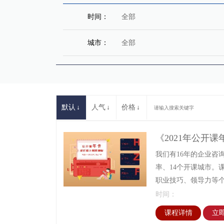
×
9月
筛选 >
时间：
全部
城市：
全部