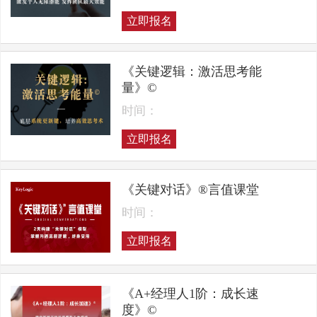
立即报名
《关键逻辑：激活思考能
量》©
时间：
立即报名
《关键对话》®言值课堂
时间：
立即报名
《A+经理人1阶：成长速
度》©