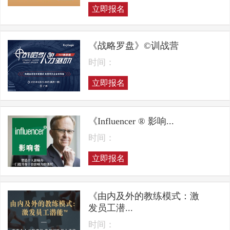
立即报名
《战略罗盘》©训战营
时间：
立即报名
《Influencer ® 影响...
时间：
立即报名
《由内及外的教练模式：激
发员工潜...
时间：