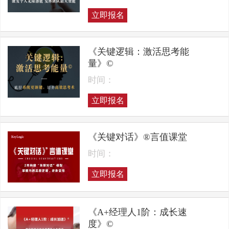
立即报名
《关键逻辑：激活思考能
量》©
时间：
立即报名
《关键对话》®言值课堂
时间：
立即报名
《A+经理人1阶：成长速
度》©