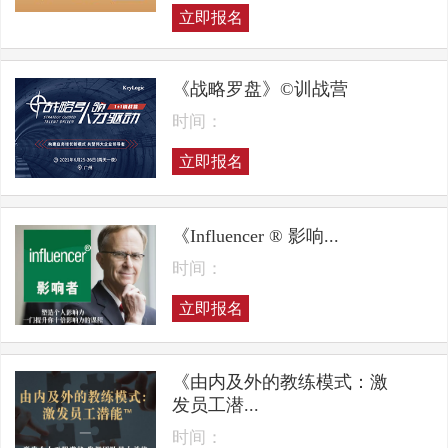
立即报名
《战略罗盘》©训战营
时间：
立即报名
《Influencer ® 影响...
时间：
立即报名
《由内及外的教练模式：激
发员工潜...
时间：