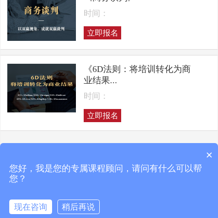
时间：
立即报名
《6D法则：将培训转化为商
业结果...
时间：
立即报名
×
上一页
下一页
您好，我是您的专属课程顾问，请问有什么可以帮
您？
现在咨询
稍后再说
Copyright © 2025 凯洛格咨询 ALL RIGHTS RESERVED
京ICP备