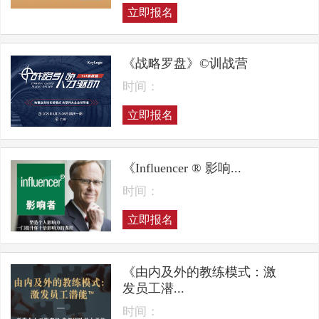
立即报名
《战略罗盘》©训战营
时间：
立即报名
《Influencer ® 影响...
时间：
立即报名
《由内及外的教练模式：激
发员工潜...
时间：