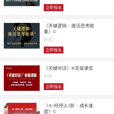
立即报名
《关键逻辑：激活思考能
量》©
时间：
立即报名
《关键对话》®言值课堂
时间：
立即报名
《A+经理人1阶：成长速
度》©