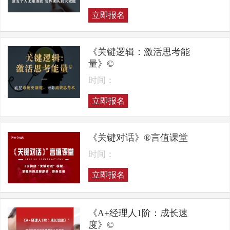
立即报名
《关键逻辑：激活思考能
量》©
时间：
立即报名
《关键对话》®言值课堂
时间：
立即报名
《A+经理人1阶：成长速
度》©