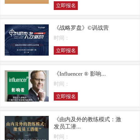
立即报名
《战略罗盘》©训战营
时间：
立即报名
《Influencer ® 影响...
时间：
立即报名
《由内及外的教练模式：激
发员工潜...
时间：