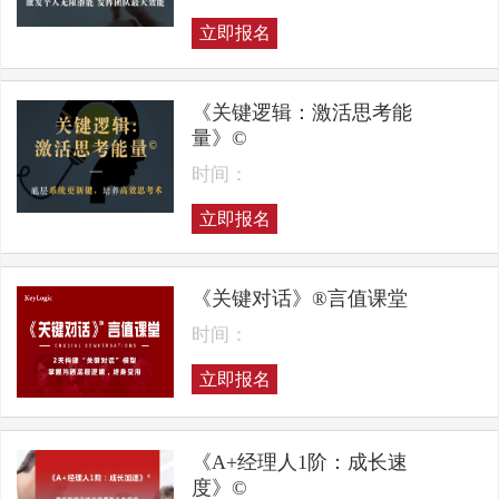
立即报名
《关键逻辑：激活思考能
量》©
时间：
立即报名
《关键对话》®言值课堂
时间：
立即报名
《A+经理人1阶：成长速
度》©