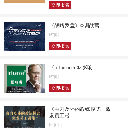
立即报名
《战略罗盘》©训战营
时间：
立即报名
《Influencer ® 影响...
时间：
立即报名
《由内及外的教练模式：激
发员工潜...
时间：