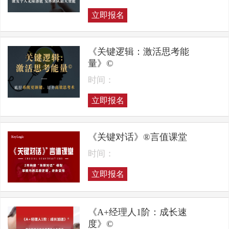
立即报名
《关键逻辑：激活思考能
量》©
时间：
立即报名
《关键对话》®言值课堂
时间：
立即报名
《A+经理人1阶：成长速
度》©