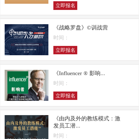
立即报名
《战略罗盘》©训战营
时间：
立即报名
《Influencer ® 影响...
时间：
立即报名
《由内及外的教练模式：激
发员工潜...
时间：