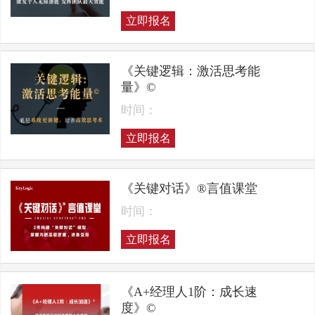
立即报名
《关键逻辑：激活思考能
量》©
时间：
立即报名
《关键对话》®言值课堂
时间：
立即报名
《A+经理人1阶：成长速
度》©