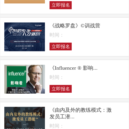
立即报名
《战略罗盘》©训战营
时间：
立即报名
《Influencer ® 影响...
时间：
立即报名
《由内及外的教练模式：激
发员工潜...
时间：