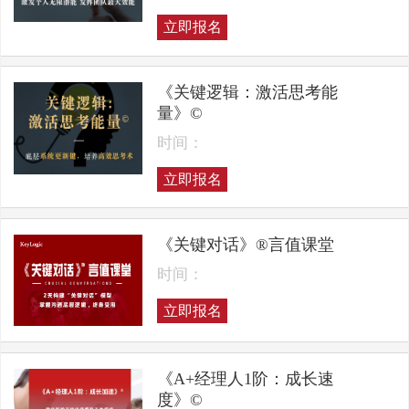
立即报名
《关键逻辑：激活思考能
量》©
时间：
立即报名
《关键对话》®言值课堂
时间：
立即报名
《A+经理人1阶：成长速
度》©