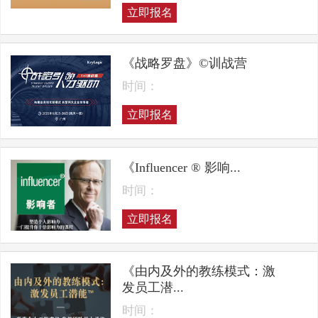
立即报名
《战略罗盘》©训战营
时间：
立即报名
《Influencer ® 影响...
时间：
立即报名
《由内及外的教练模式：激
发员工潜...
时间：