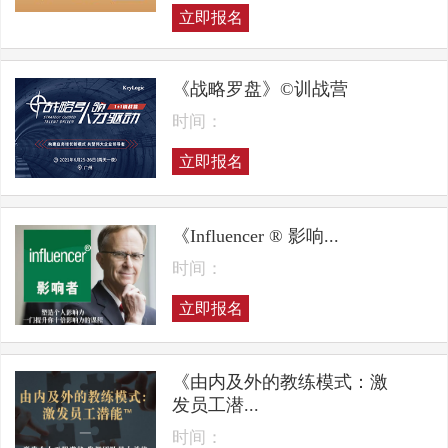
立即报名
《战略罗盘》©训战营
时间：
立即报名
《Influencer ® 影响...
时间：
立即报名
《由内及外的教练模式：激
发员工潜...
时间：