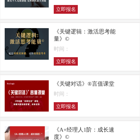
立即报名
《关键逻辑：激活思考能
量》©
时间：
立即报名
《关键对话》®言值课堂
时间：
立即报名
《A+经理人1阶：成长速
度》©