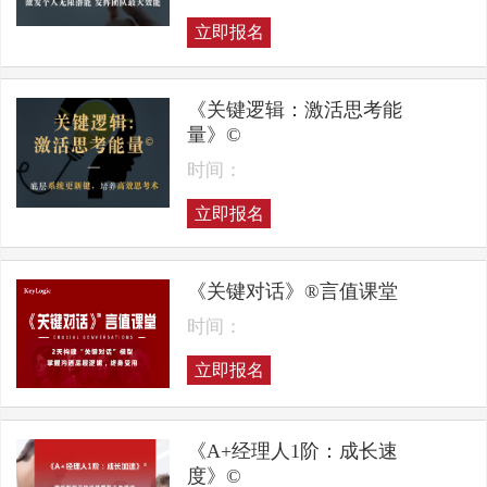
立即报名
《关键逻辑：激活思考能
量》©
时间：
立即报名
《关键对话》®言值课堂
时间：
立即报名
《A+经理人1阶：成长速
度》©