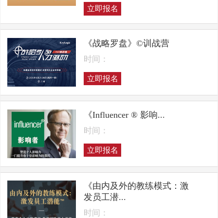
立即报名
《战略罗盘》©训战营
时间：
立即报名
《Influencer ® 影响...
时间：
立即报名
《由内及外的教练模式：激
发员工潜...
时间：