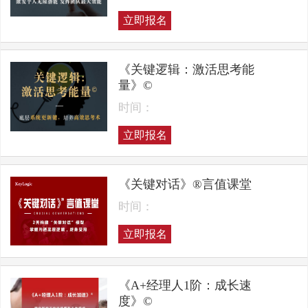
立即报名
《关键逻辑：激活思考能
量》©
时间：
立即报名
《关键对话》®言值课堂
时间：
立即报名
《A+经理人1阶：成长速
度》©