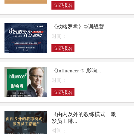
立即报名
《战略罗盘》©训战营
时间：
立即报名
《Influencer ® 影响...
时间：
立即报名
《由内及外的教练模式：激
发员工潜...
时间：