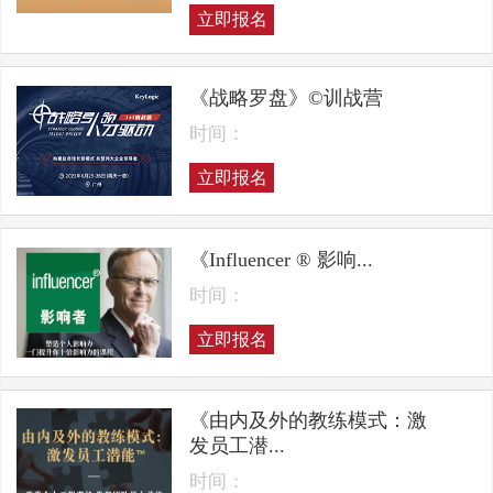
立即报名
《战略罗盘》©训战营
时间：
立即报名
《Influencer ® 影响...
时间：
立即报名
《由内及外的教练模式：激
发员工潜...
时间：