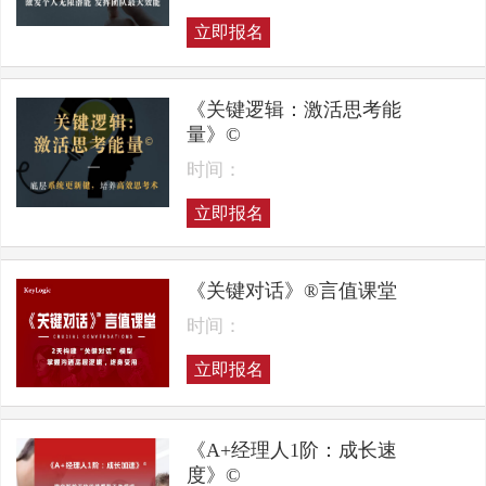
立即报名
《关键逻辑：激活思考能
量》©
时间：
立即报名
《关键对话》®言值课堂
时间：
立即报名
《A+经理人1阶：成长速
度》©