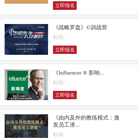
立即报名
《战略罗盘》©训战营
时间：
立即报名
《Influencer ® 影响...
时间：
立即报名
《由内及外的教练模式：激
发员工潜...
时间：