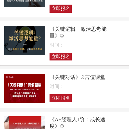
立即报名
《关键逻辑：激活思考能
量》©
时间：
立即报名
《关键对话》®言值课堂
时间：
立即报名
《A+经理人1阶：成长速
度》©