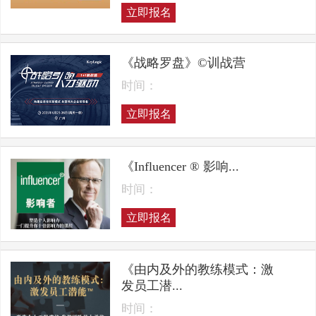
立即报名
《战略罗盘》©训战营
时间：
立即报名
《Influencer ® 影响...
时间：
立即报名
《由内及外的教练模式：激
发员工潜...
时间：