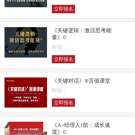
立即报名
《关键逻辑：激活思考能
量》©
时间：
立即报名
《关键对话》®言值课堂
时间：
立即报名
《A+经理人1阶：成长速
度》©