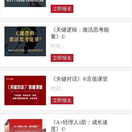
立即报名
《关键逻辑：激活思考能
量》©
时间：
立即报名
《关键对话》®言值课堂
时间：
立即报名
《A+经理人1阶：成长速
度》©