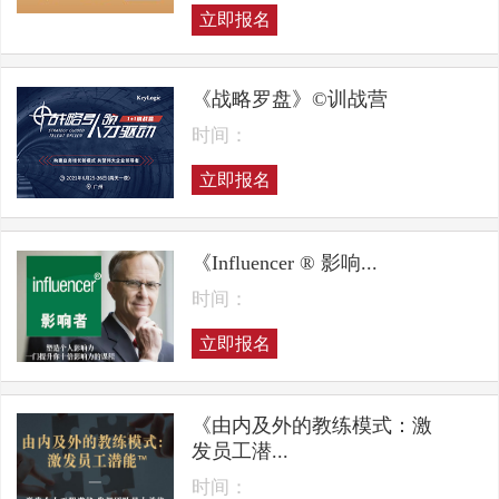
立即报名
《战略罗盘》©训战营
时间：
立即报名
《Influencer ® 影响...
时间：
立即报名
《由内及外的教练模式：激
发员工潜...
时间：