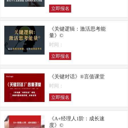
立即报名
《关键逻辑：激活思考能
量》©
时间：
立即报名
《关键对话》®言值课堂
时间：
立即报名
《A+经理人1阶：成长速
度》©