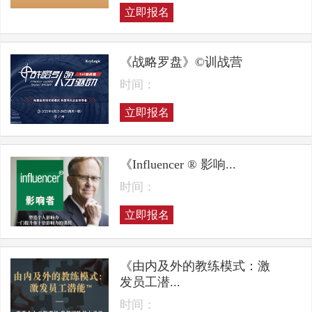
立即报名
《战略罗盘》©训战营
时间：
立即报名
《Influencer ® 影响...
时间：
立即报名
《由内及外的教练模式：激
发员工潜...
时间：