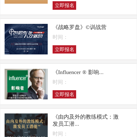
立即报名
《战略罗盘》©训战营
时间：
立即报名
《Influencer ® 影响...
时间：
立即报名
《由内及外的教练模式：激
发员工潜...
时间：