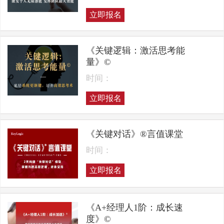
立即报名
《关键逻辑：激活思考能
量》©
时间：
立即报名
《关键对话》®言值课堂
时间：
立即报名
《A+经理人1阶：成长速
度》©