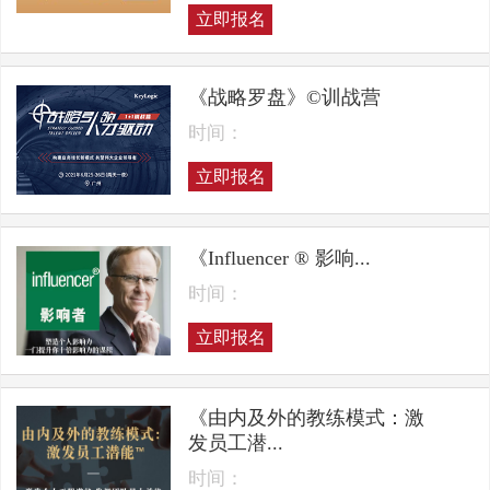
立即报名
《战略罗盘》©训战营
时间：
立即报名
《Influencer ® 影响...
时间：
立即报名
《由内及外的教练模式：激
发员工潜...
时间：