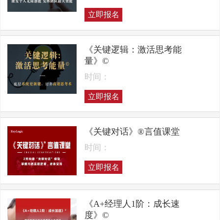
立即报名
《关键逻辑：激活思考能
量》©
时间：
立即报名
《关键对话》®言值课堂
时间：
立即报名
《A+经理人1阶：成长速
度》©