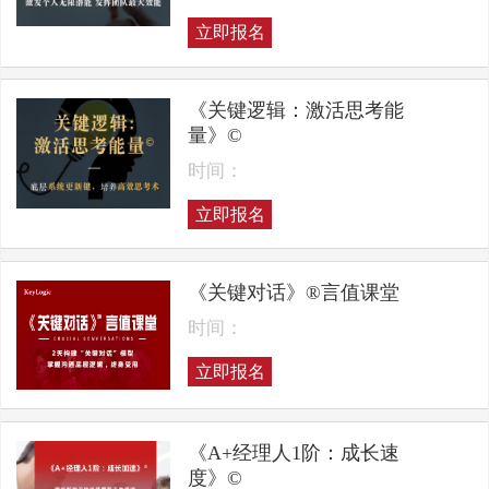
立即报名
《关键逻辑：激活思考能
量》©
时间：
立即报名
《关键对话》®言值课堂
时间：
立即报名
《A+经理人1阶：成长速
度》©