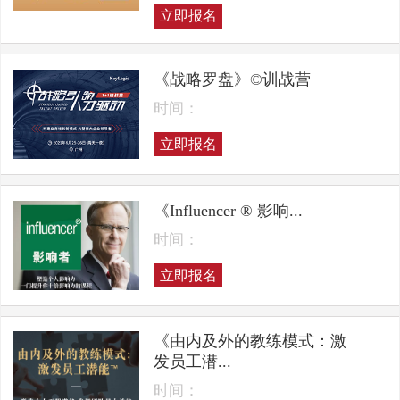
立即报名
《战略罗盘》©训战营
时间：
立即报名
《Influencer ® 影响...
时间：
立即报名
《由内及外的教练模式：激
发员工潜...
时间：