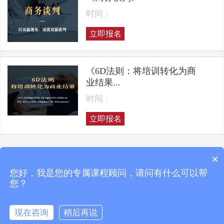
时间：
立即报名
《6D法则：将培训转化为商
业结果...
时间：
立即报名
×
上一页
下一页
您好，我是您的专属课程顾问，请问有什么可以帮
您？
现在咨询
稍后再说
Copyright © 2025 凯洛格咨询 ALL RIGHTS RESERVED
京ICP备