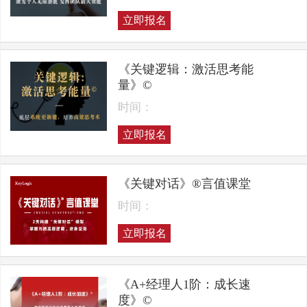
立即报名
《关键逻辑：激活思考能
量》©
时间：
立即报名
《关键对话》®言值课堂
时间：
立即报名
《A+经理人1阶：成长速
度》©