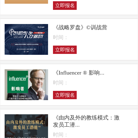
立即报名
《战略罗盘》©训战营
时间：
立即报名
《Influencer ® 影响...
时间：
立即报名
《由内及外的教练模式：激
发员工潜...
时间：