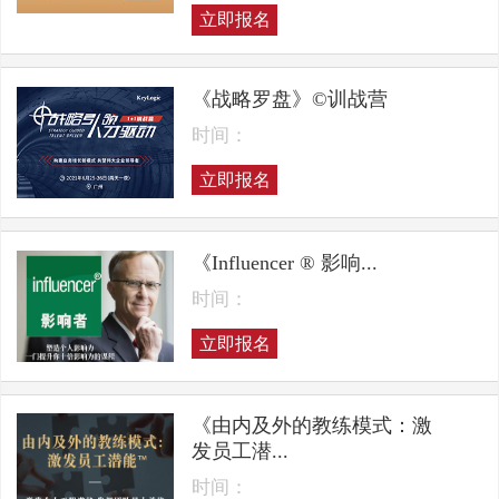
立即报名
《战略罗盘》©训战营
时间：
立即报名
《Influencer ® 影响...
时间：
立即报名
《由内及外的教练模式：激
发员工潜...
时间：