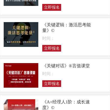
立即报名
《关键逻辑：激活思考能
量》©
时间：
立即报名
《关键对话》®言值课堂
时间：
立即报名
《A+经理人1阶：成长速
度》©