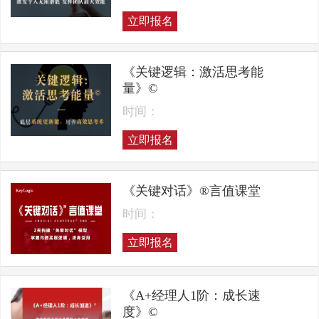
立即报名
《关键逻辑：激活思考能
量》©
时间：
立即报名
《关键对话》®言值课堂
时间：
立即报名
《A+经理人1阶：成长速
度》©