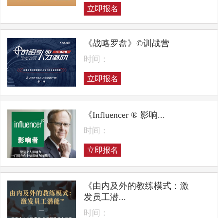
立即报名
《战略罗盘》©训战营
时间：
立即报名
《Influencer ® 影响...
时间：
立即报名
《由内及外的教练模式：激
发员工潜...
时间：