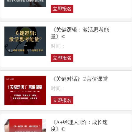
立即报名
《关键逻辑：激活思考能
量》©
时间：
立即报名
《关键对话》®言值课堂
时间：
立即报名
《A+经理人1阶：成长速
度》©