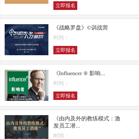
立即报名
《战略罗盘》©训战营
时间：
立即报名
《Influencer ® 影响...
时间：
立即报名
《由内及外的教练模式：激
发员工潜...
时间：