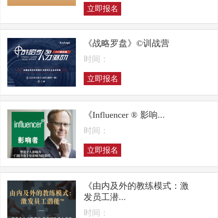
立即报名
《战略罗盘》©训战营
时间：
立即报名
《Influencer ® 影响...
时间：
立即报名
《由内及外的教练模式：激
发员工潜...
时间：