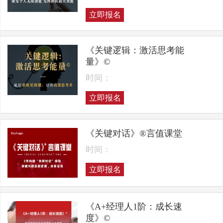
立即报名
《关键逻辑：激活思考能
量》©
时间：
立即报名
《关键对话》®言值课堂
时间：
立即报名
《A+经理人1阶：成长速
度》©