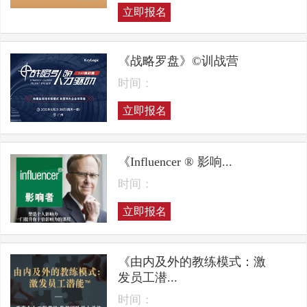
立即报名
《战略罗盘》©训战营
时间：
立即报名
《Influencer ® 影响...
时间：
立即报名
《由内及外的教练模式：激
发员工潜...
时间：