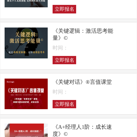
立即报名
《关键逻辑：激活思考能
量》©
时间：
立即报名
《关键对话》®言值课堂
时间：
立即报名
《A+经理人1阶：成长速
度》©