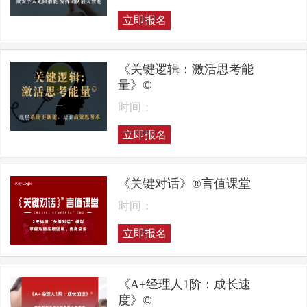
立即报名
《关键逻辑：激活思考能
量》©
时间：
立即报名
《关键对话》®言值课堂
时间：
立即报名
《A+经理人1阶：成长速
度》©