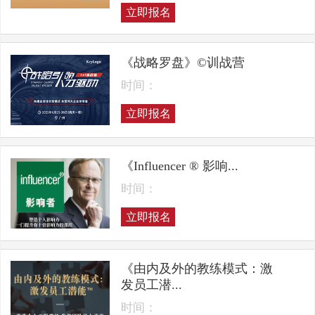
立即报名
《战略罗盘》©训战营
时间：
立即报名
《Influencer ® 影响...
时间：
立即报名
《由内及外的教练模式：激
发员工潜...
时间：