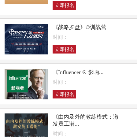
立即报名
《战略罗盘》©训战营
时间：
立即报名
《Influencer ® 影响...
时间：
立即报名
《由内及外的教练模式：激
发员工潜...
时间：