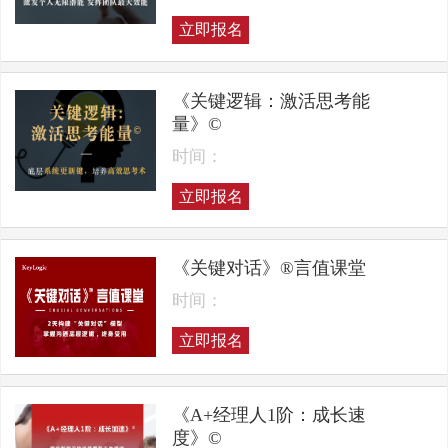
立即报名
《关键逻辑：激活思考能
量》©
时间：
立即报名
《关键对话》®言值课堂
时间：
立即报名
《A+经理人1阶：成长速
度》©