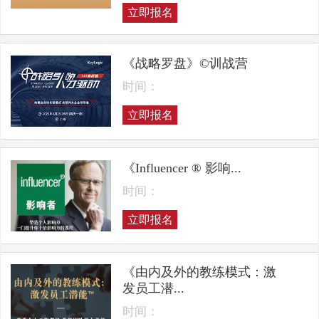
立即报名
《战略罗盘》©训战营
时间：
立即报名
《Influencer ® 影响...
时间：
立即报名
《由内及外的教练模式：激
发员工潜...
时间：