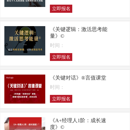
立即报名
《关键逻辑：激活思考能
量》©
时间：
立即报名
《关键对话》®言值课堂
时间：
立即报名
《A+经理人1阶：成长速
度》©