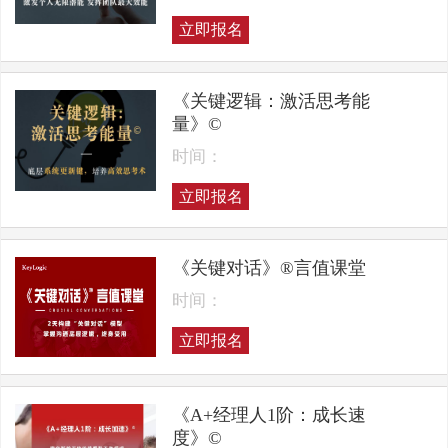
立即报名
《关键逻辑：激活思考能
量》©
时间：
立即报名
《关键对话》®言值课堂
时间：
立即报名
《A+经理人1阶：成长速
度》©