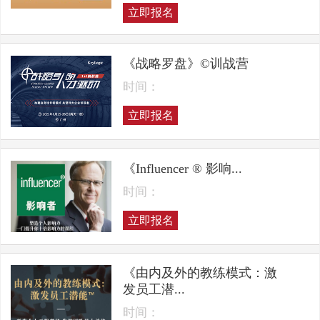
立即报名
《战略罗盘》©训战营
时间：
立即报名
《Influencer ® 影响...
时间：
立即报名
《由内及外的教练模式：激
发员工潜...
时间：