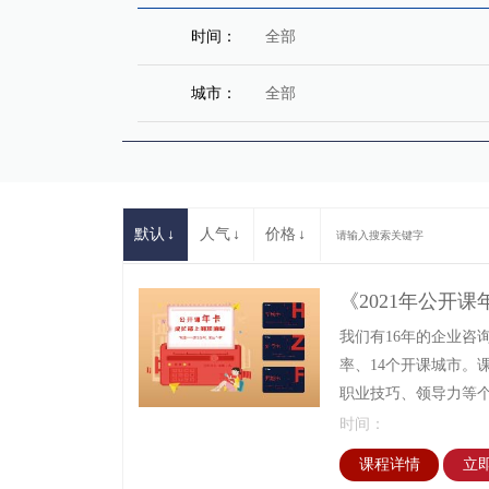
×
12月
筛选 >
时间：
全部
城市：
全部