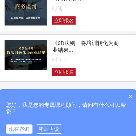
时间：
立即报名
《6D法则：将培训转化为商
业结果...
时间：
立即报名
×
上一页
下一页
您好，我是您的专属课程顾问，请问有什么可以帮
您？
现在咨询
稍后再说
Copyright © 2025 凯洛格咨询 ALL RIGHTS RESERVED
京ICP备