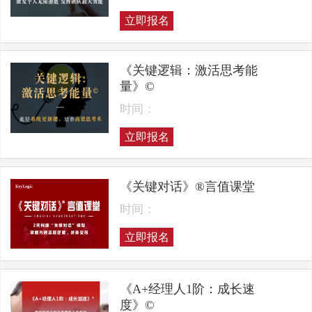
立即报名
《关键逻辑：激活思考能
量》©
时间：
立即报名
《关键对话》®言值课堂
时间：
立即报名
《A+经理人1阶：成长速
度》©