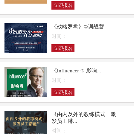
立即报名
《战略罗盘》©训战营
时间：
立即报名
《Influencer ® 影响...
时间：
立即报名
《由内及外的教练模式：激
发员工潜...
时间：