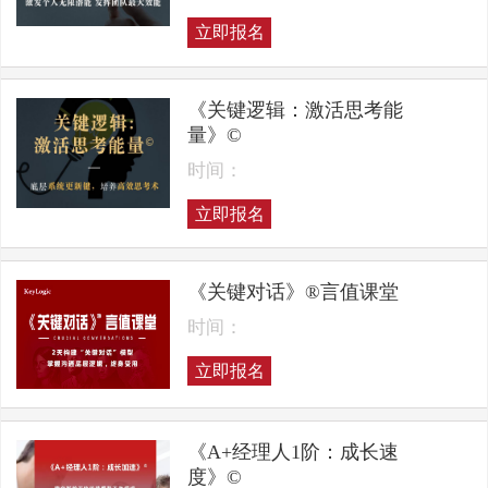
立即报名
《关键逻辑：激活思考能
量》©
时间：
立即报名
《关键对话》®言值课堂
时间：
立即报名
《A+经理人1阶：成长速
度》©