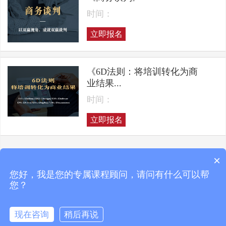
时间：
立即报名
《6D法则：将培训转化为商
业结果...
时间：
立即报名
×
上一页
下一页
您好，我是您的专属课程顾问，请问有什么可以帮
您？
现在咨询
稍后再说
Copyright © 2025 凯洛格咨询 ALL RIGHTS RESERVED
京ICP备