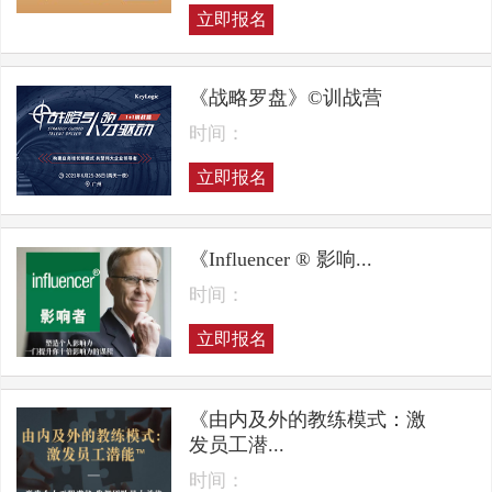
立即报名
《战略罗盘》©训战营
时间：
立即报名
《Influencer ® 影响...
时间：
立即报名
《由内及外的教练模式：激
发员工潜...
时间：