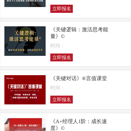
立即报名
《关键逻辑：激活思考能
量》©
时间：
立即报名
《关键对话》®言值课堂
时间：
立即报名
《A+经理人1阶：成长速
度》©