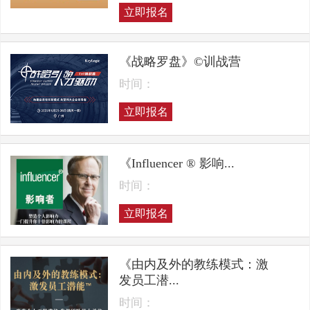
立即报名
《战略罗盘》©训战营
时间：
立即报名
《Influencer ® 影响...
时间：
立即报名
《由内及外的教练模式：激
发员工潜...
时间：