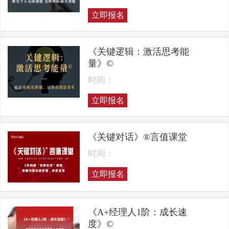
立即报名
《关键逻辑：激活思考能
量》©
时间：
立即报名
《关键对话》®言值课堂
时间：
立即报名
《A+经理人1阶：成长速
度》©