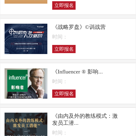
立即报名
《战略罗盘》©训战营
时间：
立即报名
《Influencer ® 影响...
时间：
立即报名
《由内及外的教练模式：激
发员工潜...
时间：