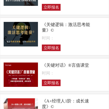
立即报名
《关键逻辑：激活思考能
量》©
时间：
立即报名
《关键对话》®言值课堂
时间：
立即报名
《A+经理人1阶：成长速
度》©