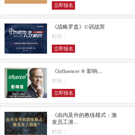
立即报名
《战略罗盘》©训战营
时间：
立即报名
《Influencer ® 影响...
时间：
立即报名
《由内及外的教练模式：激
发员工潜...
时间：