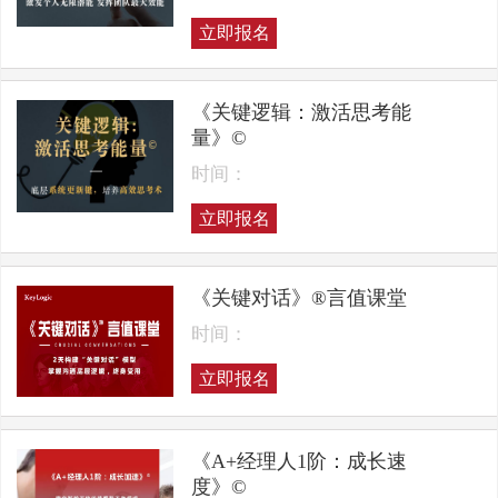
立即报名
《关键逻辑：激活思考能
量》©
时间：
立即报名
《关键对话》®言值课堂
时间：
立即报名
《A+经理人1阶：成长速
度》©