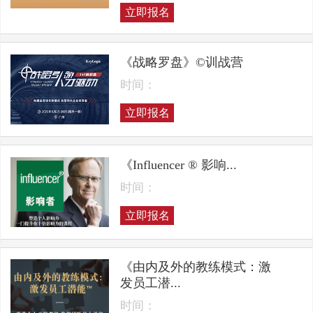
立即报名
《战略罗盘》©训战营
时间：
立即报名
《Influencer ® 影响...
时间：
立即报名
《由内及外的教练模式：激
发员工潜...
时间：