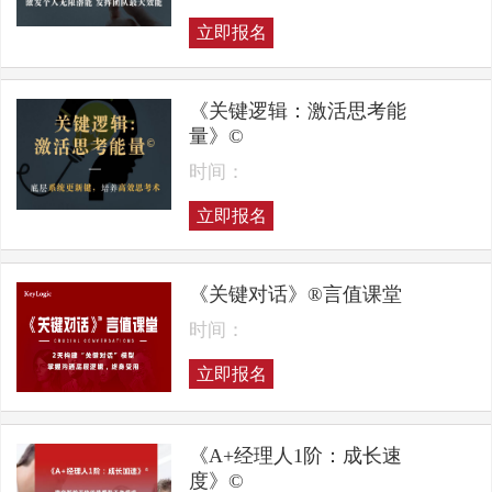
立即报名
《关键逻辑：激活思考能
量》©
时间：
立即报名
《关键对话》®言值课堂
时间：
立即报名
《A+经理人1阶：成长速
度》©