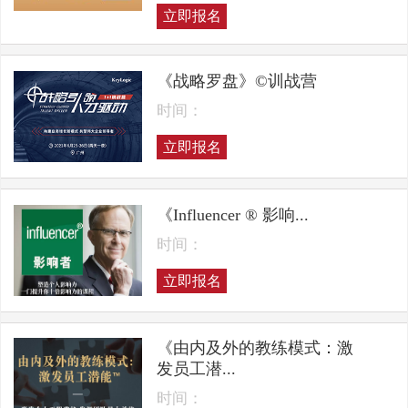
立即报名
《战略罗盘》©训战营
时间：
立即报名
《Influencer ® 影响...
时间：
立即报名
《由内及外的教练模式：激
发员工潜...
时间：