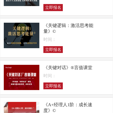
立即报名
《关键逻辑：激活思考能
量》©
时间：
立即报名
《关键对话》®言值课堂
时间：
立即报名
《A+经理人1阶：成长速
度》©