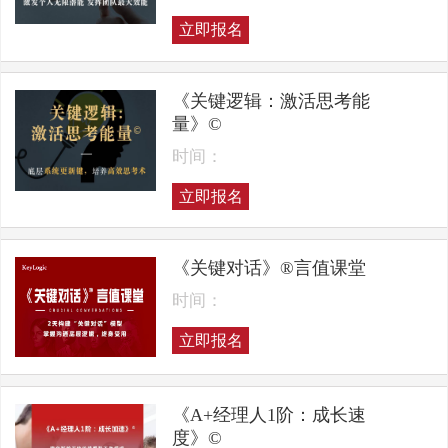
立即报名
《关键逻辑：激活思考能
量》©
时间：
立即报名
《关键对话》®言值课堂
时间：
立即报名
《A+经理人1阶：成长速
度》©