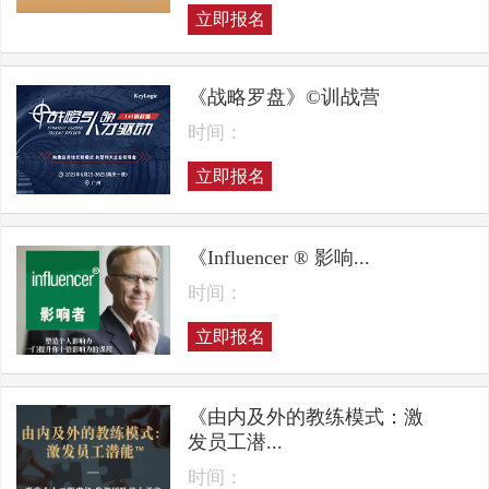
立即报名
《战略罗盘》©训战营
时间：
立即报名
《Influencer ® 影响...
时间：
立即报名
《由内及外的教练模式：激
发员工潜...
时间：