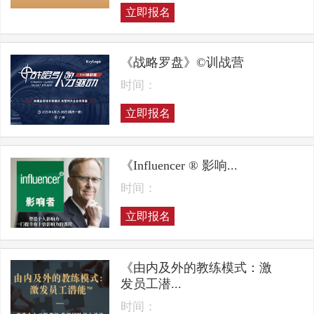
立即报名
《战略罗盘》©训战营
时间：
立即报名
《Influencer ® 影响...
时间：
立即报名
《由内及外的教练模式：激
发员工潜...
时间：