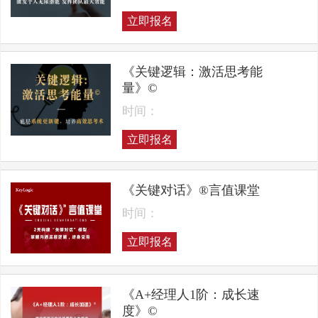
立即报名
《关键逻辑：激活思考能
量》©
时间：
立即报名
《关键对话》®言值课堂
时间：
立即报名
《A+经理人1阶：成长速
度》©