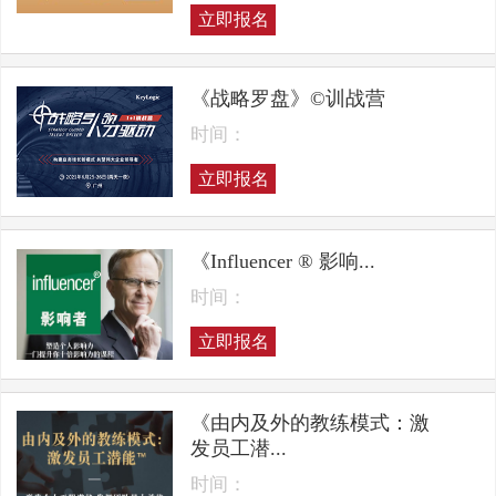
立即报名
《战略罗盘》©训战营
时间：
立即报名
《Influencer ® 影响...
时间：
立即报名
《由内及外的教练模式：激
发员工潜...
时间：