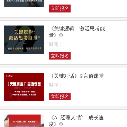
立即报名
《关键逻辑：激活思考能
量》©
时间：
立即报名
《关键对话》®言值课堂
时间：
立即报名
《A+经理人1阶：成长速
度》©